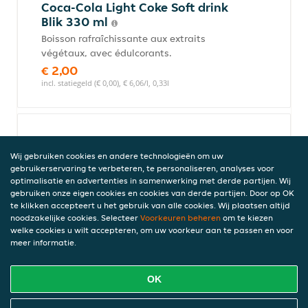
Coca-Cola Light Coke Soft drink
Blik 330 ml
Boisson rafraîchissante aux extraits
végétaux, avec édulcorants.
€ 2,00
incl. statiegeld (€ 0,00), € 6,06/l, 0,33l
Redbull
€ 2,00
Wij gebruiken cookies en andere technologieën om uw
gebruikerservaring te verbeteren, te personaliseren, analyses voor
Bevat caffeine (80,0 mg/100 ml), incl. statiegeld (€ 0,00)
optimalisatie en advertenties in samenwerking met derde partijen. Wij
gebruiken onze eigen cookies en cookies van derde partijen. Door op OK
te klikken accepteert u het gebruik van alle cookies. Wij plaatsen altijd
noodzakelijke cookies. Selecteer
Voorkeuren beheren
om te kiezen
Ayran
welke cookies u wilt accepteren, om uw voorkeur aan te passen en voor
meer informatie.
€ 1,50
incl. statiegeld (€ 0,00)
OK