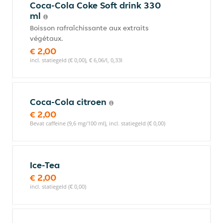
Coca-Cola Coke Soft drink 330
ml
Boisson rafraîchissante aux extraits
végétaux.
€ 2,00
incl. statiegeld (€ 0,00), € 6,06/l, 0,33l
Coca-Cola citroen
€ 2,00
Bevat caffeine (9,6 mg/100 ml), incl. statiegeld (€ 0,00)
Ice-Tea
€ 2,00
incl. statiegeld (€ 0,00)