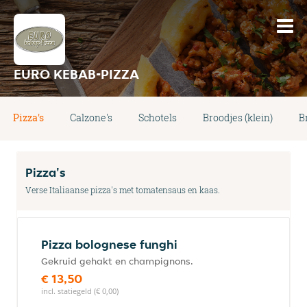
EURO KEBAB-PIZZA
Pizza's
Calzone's
Schotels
Broodjes (klein)
B
Pizza's
Verse Italiaanse pizza's met tomatensaus en kaas.
Pizza bolognese funghi
Gekruid gehakt en champignons.
€ 13,50
incl. statiegeld (€ 0,00)